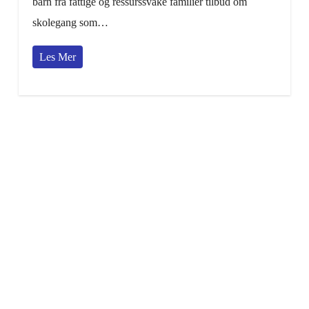
barn fra fattige og ressurssvake familier tilbud om
skolegang som…
Les Mer