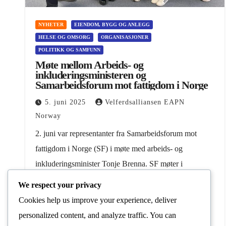
NYHETER
EIENDOM, BYGG OG ANLEGG
HELSE OG OMSORG
ORGANISASJONER
POLITIKK OG SAMFUNN
Møte mellom Arbeids- og
inkluderingsministeren og
Samarbeidsforum mot fattigdom i Norge
5. juni 2025
Velferdsalliansen EAPN
Norway
2. juni var representanter fra Samarbeidsforum mot
fattigdom i Norge (SF) i møte med arbeids- og
inkluderingsminister Tonje Brenna. SF møter i
Kontaktuvalget mellom Regjeringen og representanter
We respect your privacy
for sosialt og økonomisk vanskeligstilte…
Cookies help us improve your experience, deliver
personalized content, and analyze traffic. You can
Les Mer