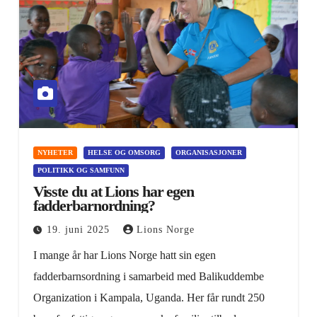
NYHETER
HELSE OG OMSORG
ORGANISASJONER
POLITIKK OG SAMFUNN
Visste du at Lions har egen
fadderbarnordning?
19. juni 2025
Lions Norge
I mange år har Lions Norge hatt sin egen
fadderbarnsordning i samarbeid med Balikuddembe
Organization i Kampala, Uganda. Her får rundt 250