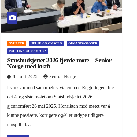
NYHETER
HELSE OG OMSORG
ORGANISASJONER
POLITIKK OG SAMFUNN
Statsbudsjettet 2026 fjerde møte – Senior
Norge med kraft
8. juni 2025
Senior Norge
I samsvar med samarbeidsavtalen med Regjeringen, ble
det 4. og siste møtet om Statsbudsjettet 2026
gjennomført 26 mai 2025. Hensikten med møtet var å
kunne presisere, korrigere og/eller utdype tidligere
innspill til…