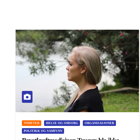
NYHETER
HELSE OG OMSORG
ORGANISASJONER
POLITIKK OG SAMFUNN