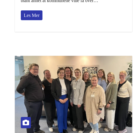
blant annet at kommunene ville få over…
Les Mer