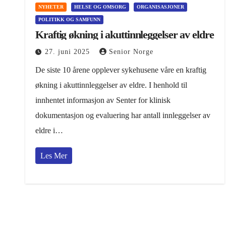
NYHETER
HELSE OG OMSORG
ORGANISASJONER
POLITIKK OG SAMFUNN
Kraftig økning i akuttinnleggelser av eldre
27. juni 2025
Senior Norge
De siste 10 årene opplever sykehusene våre en kraftig
økning i akuttinnleggelser av eldre. I henhold til
innhentet informasjon av Senter for klinisk
dokumentasjon og evaluering har antall innleggelser av
eldre i…
Les Mer