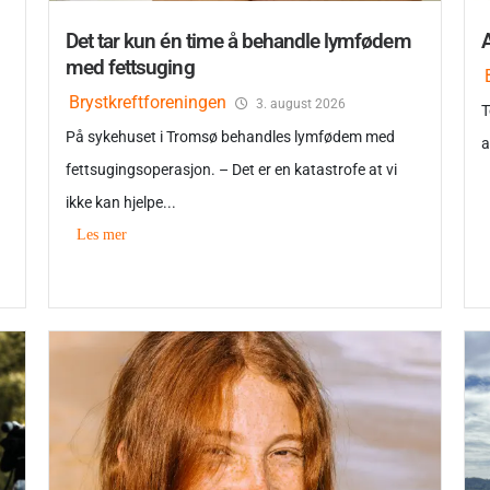
Det tar kun én time å behandle lymfødem
A
med fettsuging
Brystkreftforeningen
3. august 2026
T
På sykehuset i Tromsø behandles lymfødem med
a
fettsugingsoperasjon. – Det er en katastrofe at vi
ikke kan hjelpe...
Les mer