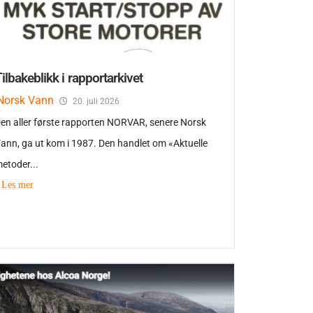
ilbakeblikk i rapportarkivet
Norsk Vann
20. juli 2026
en aller første rapporten NORVAR, senere Norsk
ann, ga ut kom i 1987. Den handlet om «Aktuelle
etoder...
Les mer