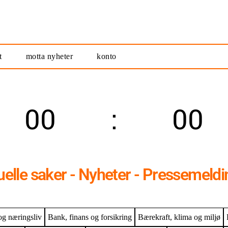
t
motta nyheter
konto
00
00
timer
minutter
uelle saker - Nyheter - Pressemeldi
og næringsliv
Bank, finans og forsikring
Bærekraft, klima og miljø