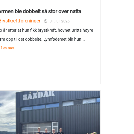
rmen ble dobbelt så stor over natta
Brystkreftforeningen
31. juli 2026
o år etter at hun fikk brystkreft, hovnet Britts høyre
rm opp til det dobbelte. Lymfødemet blir hun...
Les mer