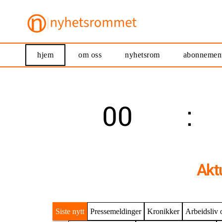
hjem
om oss
nyhetsrom
abonnemen
00
dager
Akt
Siste nytt
Pressemeldinger
Kronikker
Arbeidsliv 