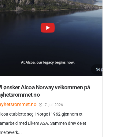
Vi ønsker Alcoa Norway velkommen på
nyhetsrommet.no
nyhetsrommet.no
7. juli 2026
lcoa etablerte seg i Norge i 1962 gjennom et
amarbeid med Elkem ASA. Sammen drev de et
melteverk...