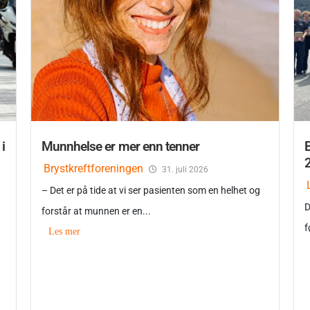
i
Munnhelse er mer enn tenner
B
Brystkreftforeningen
31. juli 2026
– Det er på tide at vi ser pasienten som en helhet og
D
forstår at munnen er en...
f
Les mer