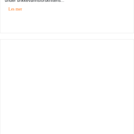
under drikkevannsforskriftens...
Les mer