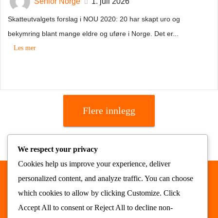
Senior Norge
1. juli 2026
Skatteutvalgets forslag i NOU 2020: 20 har skapt uro og
bekymring blant mange eldre og uføre i Norge. Det er...
Les mer
Flere innlegg
We respect your privacy
Cookies help us improve your experience, deliver
personalized content, and analyze traffic. You can choose
Nyhetsrommet AS © 2026
which cookies to allow by clicking
Customize
. Click
alt samlet på ett sted
nyhetsrommet.no
Accept All
to consent or
Reject All
to decline non-