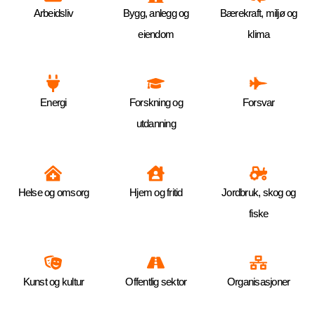
Arbeidsliv
Bygg, anlegg og
Bærekraft, miljø og
eiendom
klima
Energi
Forskning og
Forsvar
utdanning
Helse og omsorg
Hjem og fritid
Jordbruk, skog og
fiske
Kunst og kultur
Offentlig sektor
Organisasjoner