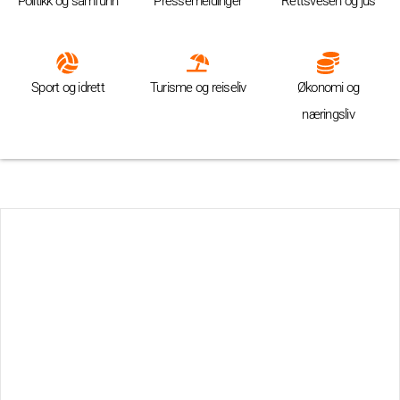
Politikk og samfunn
Pressemeldinger
Rettsvesen og jus
Sport og idrett
Turisme og reiseliv
Økonomi og
næringsliv