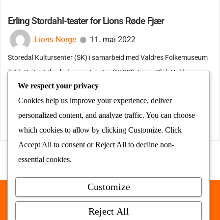
Erling Stordahl-teater for Lions Røde Fjær
Lions Norge
11. mai 2022
Storedal Kultursenter (SK) i samarbeid med Valdres Folkemuseum
(VF), Beitostølen helsesportsenter (BHSS), Lions Club Valdres
We respect your privacy
(LCV) og Valdres Natur- og...
Cookies help us improve your experience, deliver
Les mer
personalized content, and analyze traffic. You can choose
which cookies to allow by clicking
Customize
. Click
Accept All
to consent or
Reject All
to decline non-
essential cookies.
Customize
Nyhetsrommet AS © 2026
Reject All
alt samlet på ett sted