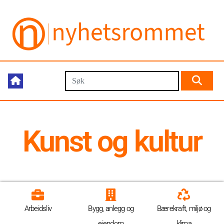
Kunst og kultur
Arbeidsliv
Bygg, anlegg og
Bærekraft, miljø og
eiendom
klima