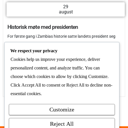
29
august
Historisk møte med presidenten
For første gang i Zambias historie satte landets president seg
ned med representanter fra funksjonshemmedes egne
We respect your privacy
organisasjoner. Resultatet ble en...
Cookies help us improve your experience, deliver
Les mer
personalized content, and analyze traffic. You can
choose which cookies to allow by clicking
Customize
.
Click
Accept All
to consent or
Reject All
to decline non-
essential cookies.
Customize
Flere nyheter
Reject All