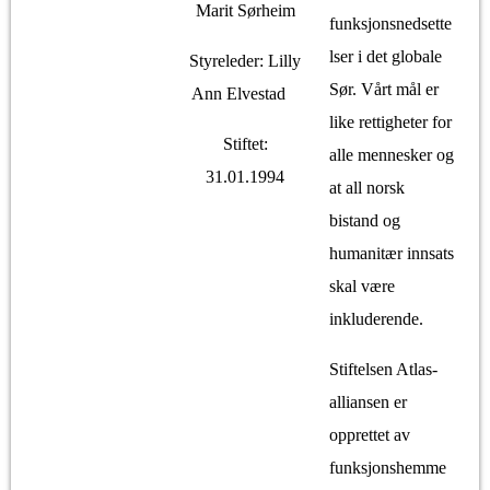
Marit Sørheim
funksjonsnedsette
lser i det globale
Styreleder: Lilly
Sør. Vårt mål er
Ann Elvestad
like rettigheter for
Stiftet:
alle mennesker og
31.01.1994
at all norsk
bistand og
humanitær innsats
skal være
inkluderende.
Stiftelsen Atlas-
alliansen er
opprettet av
funksjonshemme