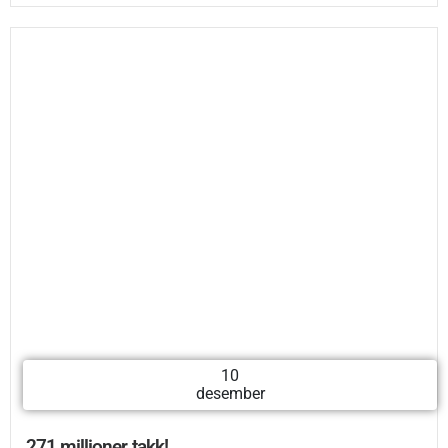
10
desember
271 millioner takk!