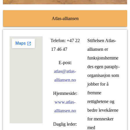
Atlas-alliansen
Telefon: +47 22
Stiftelsen Atlas-
17 46 47
alliansen er
funksjonshemme
E-post:
des egen paraply­
atlas@atlas-
organisasjon som
alliansen.no
jobber for å
fremme
Hjemmeside:
rettighetene og
www.atlas-
bedre levekårene
alliansen.no
for mennesker
Daglig leder:
med