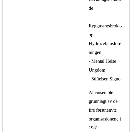
de
·
Ryggmargsbrokk-
og
Hydrocefalusfore
ningen
· Mental Helse
Ungdom
· Stiftelsen Signo
Alliansen ble
grunnlagt av de
fire førstnenvte
organisasjonene i
1981.