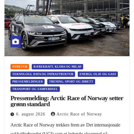
NYHETER
BÆREKRAFT, KLIMA OG MILJØ
TEKNOLOGI, DATA OG INFRASTRUKTUR
ENERGI, OLJE OG GASS
PRESSEMELDINGER
TRENING, SPORT OG IDRETT
TRANSPORT OG SAMFERDSEL
Pressemelding: Arctic Race of Norway setter
grønn standard
6. august 2026
Arctic Race of Norway
Arctic Race of Norway trekkes frem av Det internasjonale
sykkelforbundet (UCI) som et ledende eksempel på