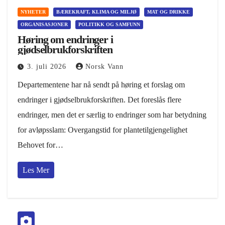
NYHETER
BÆREKRAFT, KLIMA OG MILJØ
MAT OG DRIKKE
ORGANISASJONER
POLITIKK OG SAMFUNN
Høring om endringer i
gjødselbrukforskriften
3. juli 2026
Norsk Vann
Departementene har nå sendt på høring et forslag om
endringer i gjødselbrukforskriften. Det foreslås flere
endringer, men det er særlig to endringer som har betydning
for avløpsslam: Overgangstid for plantetilgjengelighet
Behovet for…
Les Mer