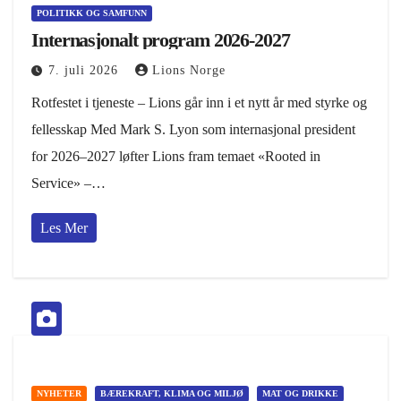
POLITIKK OG SAMFUNN
Internasjonalt program 2026-2027
7. juli 2026
Lions Norge
Rotfestet i tjeneste – Lions går inn i et nytt år med styrke og
fellesskap Med Mark S. Lyon som internasjonal president
for 2026–2027 løfter Lions fram temaet «Rooted in
Service» –…
Les Mer
NYHETER
BÆREKRAFT, KLIMA OG MILJØ
MAT OG DRIKKE