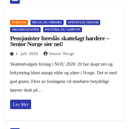
NYHETER
HELSE OG OMSORG
OFFENTLIG SEKTOR
ORGANISASJONER
POLITIKK OG SAMFUNN
Pensjonister foreslås skattelagt hardere –
Senior Norge sier nei!
1. juli 2026
Senior Norge
Skatteutvalgets forslag i NOU 2020: 20 har skapt uro og
bekymring blant mange eldre og uføre i Norge. Det er med
god grunn. Flere av forslagene vil innebære betydelige
høyere skatt på…
Les Mer