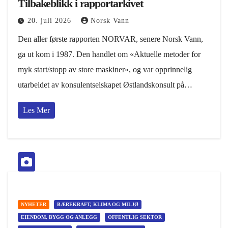
Tilbakeblikk i rapportarkivet
20. juli 2026
Norsk Vann
Den aller første rapporten NORVAR, senere Norsk Vann,
ga ut kom i 1987. Den handlet om «Aktuelle metoder for
myk start/stopp av store maskiner», og var opprinnelig
utarbeidet av konsulentselskapet Østlandskonsult på…
Les Mer
NYHETER
BÆREKRAFT, KLIMA OG MILJØ
EIENDOM, BYGG OG ANLEGG
OFFENTLIG SEKTOR