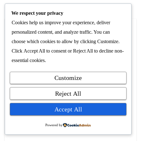
We respect your privacy
Cookies help us improve your experience, deliver
personalized content, and analyze traffic. You can
NYHETER
ARBEIDSLIV OG NÆRINGSLIV
choose which cookies to allow by clicking
Customize
.
SIKKERHET OG BEREDSKAP
Click
Accept All
to consent or
Reject All
to decline non-
Vi inngår distribusjonsavtale med
essential cookies.
SafetyGuide
29. juni 2026
Xsecure AS
Customize
Vi gleder oss over å kunne dele nyheten om at vi har inngått
Reject All
avtale med SafetyGuide som ny distributør av våre
Xconnect-sendere. Avtalen styrker leveringssikkerheten og
Accept All
gir kunder og installatører over hele…
Powered by
Les Mer