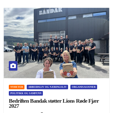
NYHETER
ARBEIDSLIV OG NÆRINGSLIV
ORGANISASJONER
POLITIKK OG SAMFUNN
Bedriften Bandak støtter Lions Røde Fjær
2027