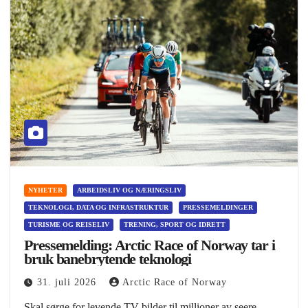
NYHETER
ARBEIDSLIV OG NÆRINGSLIV
TEKNOLOGI, DATA OG INFRASTRUKTUR
PRESSEMELDINGER
TURISME OG REISELIV
TRENING, SPORT OG IDRETT
Pressemelding: Arctic Race of Norway tar i
bruk banebrytende teknologi
31. juli 2026
Arctic Race of Norway
Skal sørge for levende TV-bilder til millioner av seere