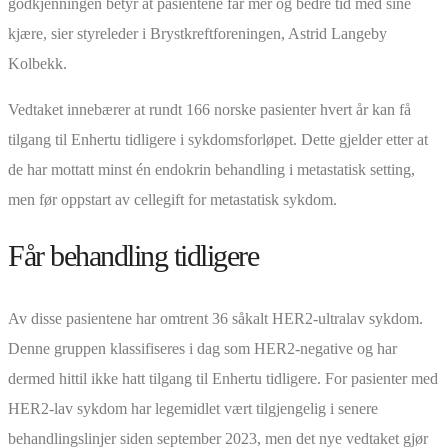
godkjenningen betyr at pasientene får mer og bedre tid med sine
kjære, sier styreleder i Brystkreftforeningen, Astrid Langeby
Kolbekk.
Vedtaket innebærer at rundt 166 norske pasienter hvert år kan få
tilgang til Enhertu tidligere i sykdomsforløpet. Dette gjelder etter at
de har mottatt minst én endokrin behandling i metastatisk setting,
men før oppstart av cellegift for metastatisk sykdom.
Får behandling tidligere
Av disse pasientene har omtrent 36 såkalt HER2-ultralav sykdom.
Denne gruppen klassifiseres i dag som HER2-negative og har
dermed hittil ikke hatt tilgang til Enhertu tidligere. For pasienter med
HER2-lav sykdom har legemidlet vært tilgjengelig i senere
behandlingslinjer siden september 2023, men det nye vedtaket gjør