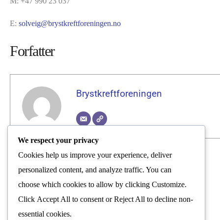
M: +47 990 23 037
E:
solveig@brystkreftforeningen.no
Forfatter
Brystkreftforeningen
We respect your privacy
Cookies help us improve your experience, deliver
Brystkreftforeningen
personalized content, and analyze traffic. You can
choose which cookies to allow by clicking
Customize
.
Nyhetsrom
Click
Accept All
to consent or
Reject All
to decline non-
essential cookies.