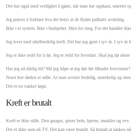
Det har også med verdighet å gjøre, når man har oppkast, smerter og 
Jeg prøver å forklare hva det betyr at de flytter palliativ avdeling.
Ikke i et system. Ikke i budsjettet. Men for meg. For det handler i
Jeg lever med uhelbredelig kreft. Det har jeg gjort i syv år. I syv år 
Jeg er ikke redd for å dø. Jeg er redd for hvordan. Skal jeg dø alene
Har jeg nå dårlig tid? Må jeg håpe at jeg dør før tilbudet forsvinner?
Noen tror døden er stille. At man sovner fredelig, umerkelig og uten 
Det er en vakker løgn.
Kreft er brutalt
Kreft er ikke stille. Den gnager, spiser bein, hjerne, muskler og ve
Det er ikke som på TV. Det kan være brutalt. Så brutalt at tanken på 