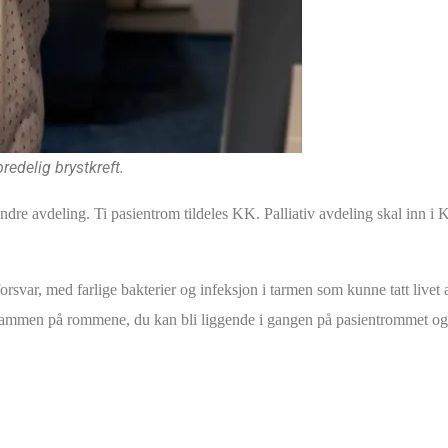
edelig brystkreft.
indre avdeling. Ti pasientrom tildeles KK. Palliativ avdeling skal inn i 
rsvar, med farlige bakterier og infeksjon i tarmen som kunne tatt livet
ter sammen på rommene, du kan bli liggende i gangen på pasientrommet 