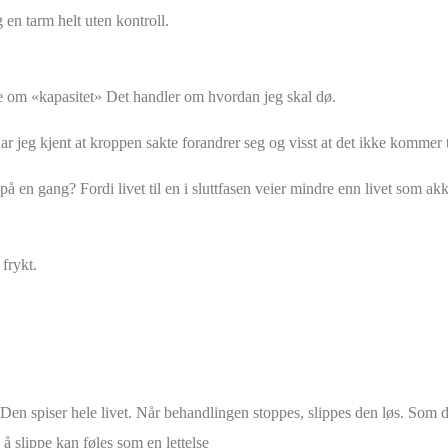
en tarm helt uten kontroll.
kke om «kapasitet» Det handler om hvordan jeg skal dø.
har jeg kjent at kroppen sakte forandrer seg og visst at det ikke kommer t
 på en gang? Fordi livet til en i sluttfasen veier mindre enn livet som ak
frykt.
v. Den spiser hele livet. Når behandlingen stoppes, slippes den løs. Som
å slippe kan føles som en lettelse