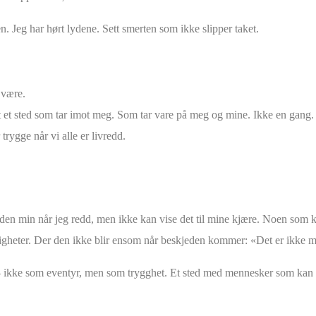
 Jeg har hørt lydene. Sett smerten som ikke slipper taket.
 være.
s det et sted som tar imot meg. Som tar vare på meg og mine. Ikke en gang
rygge når vi alle er livredd.
den min når jeg redd, men ikke kan vise det til mine kjære. Noen som 
lfeldigheter. Der den ikke blir ensom når beskjeden kommer: «Det er ikke m
la – ikke som eventyr, men som trygghet. Et sted med mennesker som kan