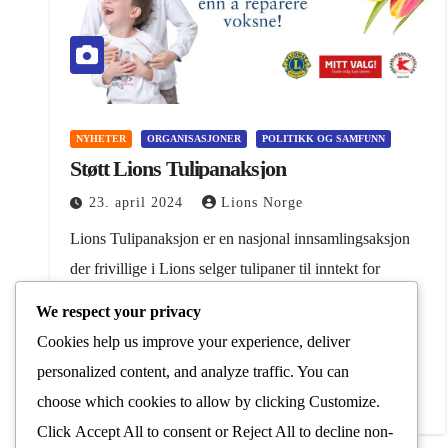
NYHETER
ORGANISASJONER
POLITIKK OG SAMFUNN
Støtt Lions Tulipanaksjon
23. april 2024
Lions Norge
Lions Tulipanaksjon er en nasjonal innsamlingsaksjon
der frivillige i Lions selger tulipaner til inntekt for
forebyggende arbeid for barn og unge. Motto for
We respect your privacy
aksjonen er: «Det er bedre å bygge barn enn…
Cookies help us improve your experience, deliver
personalized content, and analyze traffic. You can
Les Mer
choose which cookies to allow by clicking
Customize
.
Click
Accept All
to consent or
Reject All
to decline non-