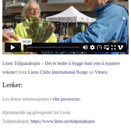
Lions Tulipanaksjon – Det er bedre å bygge barn enn å reparere
voksne!
from
Lions Clubs International Norge
on
Vimeo
.
Lenker:
Les denne informasjonen i
vårt presserom:
Hjemmeside og giverportal for Lions
Tulipanaksjon:
https://www.lions.no/tulipanaksjon