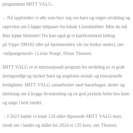
programmet MITT VALG.
– Nå oppfordrer vi alle som bryr seg om barn og unges utvikling og
oppvekst om å kjøpe tulipaner fra lokale Lionsklubber. Men du må
ikke kjøpe blomster! Du kan også gi et kjærkomment bidrag
på
Vipps 599102
eller på hjemmesiden vår (se lenker under), sier
«tulipangeneral» i Lions Norge, Hroar Thorsen.
MITT VALG er et internasjonalt program for utvikling av et godt
læringsmiljø og styrker barn og ungdoms sosiale og emosjonelle
ferdigheter. MITT VALG samarbeider med barnehager, skoler og
idrettslag om å bygge livsmestring og en god psykisk helse hos barn
og unge i hele landet.
– I 2023 hadde vi totalt 124 ulike tilpassede MITT VALG-kurs
rundt om i landet og målet for 2024 er 135 kurs, sier Thorsen.