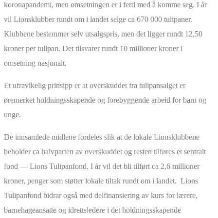
koronapandemi, men omsetningen er i ferd med å komme seg. I år
vil Lionsklubber rundt om i landet selge ca 670 000 tulipaner.
Klubbene bestemmer selv utsalgspris, men det ligger rundt 12,50
kroner per tulipan. Det tilsvarer rundt 10 millioner kroner i
omsetning nasjonalt.
Et ufravikelig prinsipp er at overskuddet fra tulipansalget er
øremerket holdningsskapende og forebyggende arbeid for barn og
unge.
De innsamlede midlene fordeles slik at de lokale Lionsklubbene
beholder ca halvparten av overskuddet og resten tilføres et sentralt
fond — Lions Tulipanfond. I år vil det bli tilført ca 2,6 millioner
kroner, penger som støtter lokale tiltak rundt om i landet. Lions
Tulipanfond bidrar også med delfinansiering av kurs for lærere,
barnehageansatte og idrettsledere i det holdningsskapende