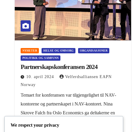
NYHETER
HELSE OG OMSORG
ORGANISASJONER
POLITIKK OG SAMFUNN
Partnerskapskonferansen 2024
10. april 2024
Velferdsalliansen EAPN
Norway
Temaet for konferansen var tilgjengelighet til NAV-
kontorene og partnerskapet i NAV-kontoret. Nina
Skrove Falch fra Oslo Economics ga deltakerne en
introduksjon i hva vi vet om tilgjengelighet til NAV-
We respect your privacy
kontorene til nå, og…