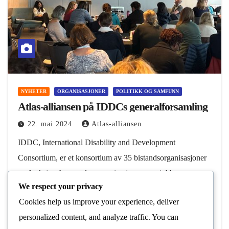
NYHETER
ORGANISASJONER
POLITIKK OG SAMFUNN
Atlas-alliansen på IDDCs generalforsamling
22. mai 2024
Atlas-alliansen
IDDC, International Disability and Development
Consortium, er et konsortium av 35 bistandsorganisasjoner
og funksjonshemmedes organisasjoner som jobber sammen
We respect your privacy
for å sikre at all internasjonal bistand, både langsiktig og
Cookies help us improve your experience, deliver
humanitær, inkluderer mennesker med…
personalized content, and analyze traffic. You can