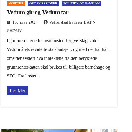
NYHETER
ORGANISASJONER
POLITIKK OG SAMFUNN
Vedum gir og Vedum tar
15. mai 2024
Velferdsalliansen EAPN
Norway
I går presenterte finansminister Trygve Slagsvold
Vedum årets reviderte statsbudsjett, og med det har han
omsider avslørt hva inntektene fra den beryktede
grunnrenteskatten skal brukes til: billigere barnehage og
SFO. Fra høsten…
Les Mer