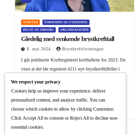
NYHETER
FORSKNING OG UTDANNING
HELSE OG OMSORG
ORGANISASJONER
Gledelig med synkende brystkrefttall
8. mai 2024
Brystkreftforeningen
I går publiserte Kreftregisteret krefttallene for 2023. De
viser at det ble registrert 4111 nye brystkrefttilfeller i
Norge, 4076 kvinner og 35 menn fikk diagnosen. –
We respect your privacy
Dette er en nedgang på 171…
Cookies help us improve your experience, deliver
personalized content, and analyze traffic. You can
Les Mer
choose which cookies to allow by clicking
Customize
.
Click
Accept All
to consent or
Reject All
to decline non-
essential cookies.