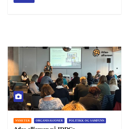
NYHETER
ORGANISASJONER
POLITIKK OG SAMFUNN