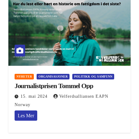
NYHETER
ORGANISASJONER
POLITIKK OG SAMFUNN
Journalistprisen Tommel Opp
15. mai 2024
Velferdsalliansen EAPN
Norway
Les Mer