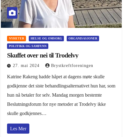
NYHETER
HELSE OG OMSORG
ORGANISASJONER
POLITIKK OG SAMFUNN
Skuffet over nei til Trodelvy
27. mai 2024
Brystkreftforeningen
Katrine Rakeng hadde håpet at dagens møte skulle
godkjenne det siste behandlingsalternativet hun har, som
hun nå betaler for selv. Mandag morgen bestemte
Beslutningsforum for nye metoder at Trodelvy ikke
skulle godkjennes…
Les Mer