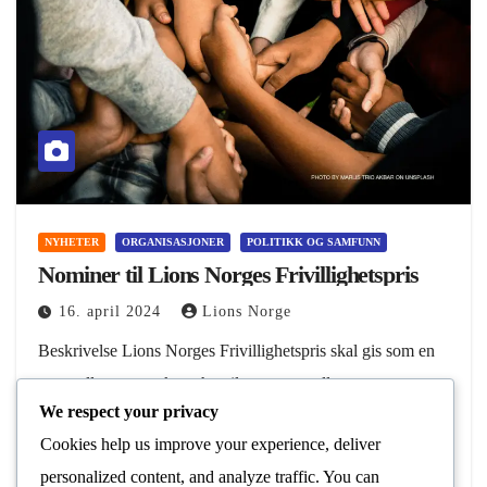
NYHETER
ORGANISASJONER
POLITIKK OG SAMFUNN
Nominer til Lions Norges Frivillighetspris
16. april 2024
Lions Norge
Beskrivelse Lions Norges Frivillighetspris skal gis som en
støtte eller oppmerksomhet til en person eller gruppe som
We respect your privacy
gjennom sitt arbeid har gjort en spesiell innsats i sitt
Cookies help us improve your experience, deliver
nærmiljø for barn og/eller ungdom.…
personalized content, and analyze traffic. You can