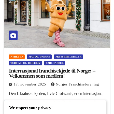
NYHETER
MAT OG DRIKKE
PRESSEMELDINGER
TURISME OG REISELIV
VAREHANDEL
Internasjonal franchisekjede til Norge: –
Velkommen som medlem!
17. november 2025
Norges Franchiseforening
Den Ukrainske kjeden, Lviv Croissants, er en internasjonal
kjede av bakerier med over 200 lokasjoner rundt om i
We respect your privacy
verden. Du finner de blant annet i Polen, Slovakia,