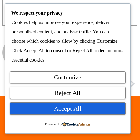
We respect your privacy
Cookies help us improve your experience, deliver
personalized content, and analyze traffic. You can
choose which cookies to allow by clicking
Customize
.
Norges Franchiseforening
Click
Accept All
to consent or
Reject All
to decline non-
Nyhetsrom
essential cookies.
Customize
FORRIGE
NESTE
Dohaerklæringen – et skritt i riktig retning?
Fattigdomshøring i Harstad
Reject All
Accept All
Nyhetsrommet AS © 2026
alt samlet på ett sted
Powered by
nyhetsrommet.no