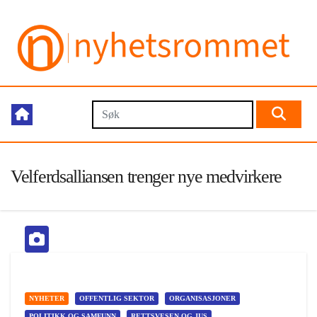
Velferdsalliansen trenger nye medvirkere
NYHETER
OFFENTLIG SEKTOR
ORGANISASJONER
POLITIKK OG SAMFUNN
RETTSVESEN OG JUS