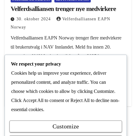
Velferdsalliansen trenger nye medvirkere
30. oktober 2024
Velferdsalliansen EAPN
Norway
Velferdsalliansen EAPN Norway trenger flere medvirkere
til brukerutvalg i NAV Innlandet. Meld fra innen 20.
november. NAV Innlandet vil fra våren 2025 ha syv
We respect your privacy
regionale brukerutvalg. Velferdsalliansen EAPN Norways
Cookies help us improve your experience, deliver
organisasjon inviteres til…
personalized content, and analyze traffic. You can
Les Mer
choose which cookies to allow by clicking
Customize
.
Click
Accept All
to consent or
Reject All
to decline non-
essential cookies.
Customize