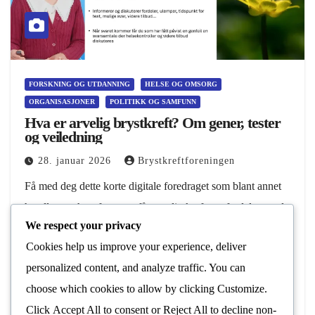
FORSKNING OG UTDANNING
HELSE OG OMSORG
ORGANISASJONER
POLITIKK OG SAMFUNN
Hva er arvelig brystkreft? Om gener, tester
og veiledning
28. januar 2026
Brystkreftforeningen
Få med deg dette korte digitale foredraget som blant annet
handler om hvorfor noen får arvelig kreft, og fordelen med
We respect your privacy
genetisk veiledning. Det er genetisk veileder Kjersti
Cookies help us improve your experience, deliver
Jørgensen og overlege Tone Vamre…
personalized content, and analyze traffic. You can
Les Mer
choose which cookies to allow by clicking
Customize
.
Click
Accept All
to consent or
Reject All
to decline non-