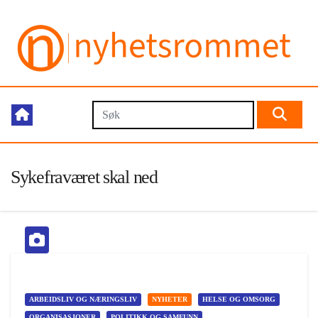
Sykefraværet skal ned
ARBEIDSLIV OG NÆRINGSLIV
NYHETER
HELSE OG OMSORG
ORGANISASJONER
POLITIKK OG SAMFUNN