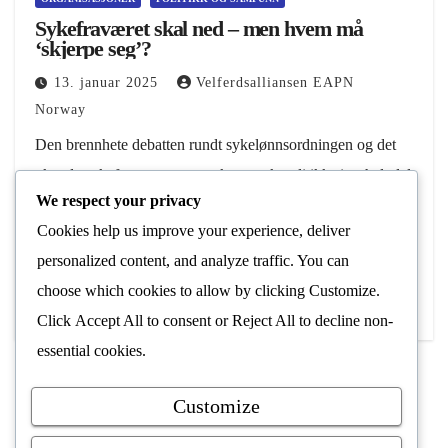
Sykefraværet skal ned – men hvem må
‘skjerpe seg’?
13. januar 2025
Velferdsalliansen EAPN
Norway
Den brennhete debatten rundt sykelønnsordningen og det
økende sykefraværet som rocket norsk politikk siste halvdel
We respect your privacy
av 2024 følger oss inn i valgåret 2025. Selv om isfronten
Cookies help us improve your experience, deliver
mellom LO og NHO ser ut…
personalized content, and analyze traffic. You can
Les Mer
choose which cookies to allow by clicking
Customize
.
Click
Accept All
to consent or
Reject All
to decline non-
essential cookies.
Customize