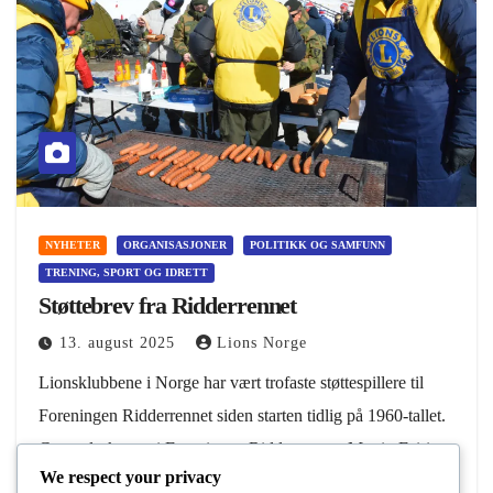
NYHETER
ORGANISASJONER
POLITIKK OG SAMFUNN
TRENING, SPORT OG IDRETT
Støttebrev fra Ridderrennet
13. august 2025
Lions Norge
Lionsklubbene i Norge har vært trofaste støttespillere til
Foreningen Ridderrennet siden starten tidlig på 1960-tallet.
Generalsekretær i Foreningen Ridderrennet, Martin Feiring
We respect your privacy
Sletten orienterer om status for Ridder-arrangementene i