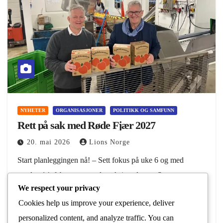
NYHETER
ORGANISASJONER
POLITIKK OG SAMFUNN
Rett på sak med Røde Fjær 2027
20. mai 2026
Lions Norge
Start planleggingen nå! – Sett fokus på uke 6 og med
søndag 14. februar som selve aksjonsdagen. Start
We respect your privacy
planleggingen med samarbeidspartnere så snart som mulig.
Cookies help us improve your experience, deliver
Hele 60-65 prosent av beløpet ved tidligere…
personalized content, and analyze traffic. You can