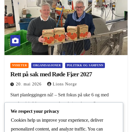
NYHETER
ORGANISASJONER
POLITIKK OG SAMFUNN
Rett på sak med Røde Fjær 2027
20. mai 2026
Lions Norge
Start planleggingen nå! – Sett fokus på uke 6 og med
søndag 14. februar som selve aksjonsdagen. Start
We respect your privacy
planleggingen med samarbeidspartnere så snart som mulig.
Cookies help us improve your experience, deliver
Hele 60-65 prosent av beløpet ved tidligere…
personalized content, and analyze traffic. You can