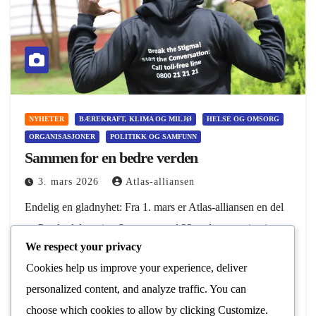
NYHETER
BÆREKRAFT, KLIMA OG MILJØ
HELSE OG OMSORG
ORGANISASJONER
POLITIKK OG SAMFUNN
Sammen for en bedre verden
3. mars 2026
Atlas-alliansen
Endelig en gladnyhet: Fra 1. mars er Atlas-alliansen en del
av Postkodelotteriet. Sammen med 22 andre organisasjoner
We respect your privacy
får vi viktig støtte som vil brukes der det trengs mest. Midler
Cookies help us improve your experience, deliver
fra Postkodelotteriet bidrar…
personalized content, and analyze traffic. You can
Les Mer
choose which cookies to allow by clicking
Customize
.