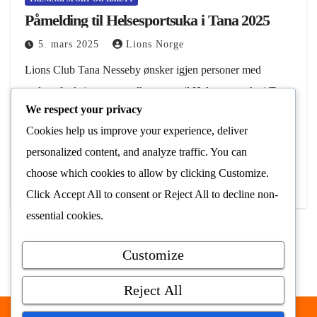
Påmelding til Helsesportsuka i Tana 2025
5. mars 2025
Lions Norge
Lions Club Tana Nesseby ønsker igjen personer med
nedsatt funksjonsevne velkommen til Helsesportsuka i Tana
We respect your privacy
(HSU i Tana). Årets leir starter 6. august med hjemreise 12.
Cookies help us improve your experience, deliver
august. Søknadsfrist er 15. mai. Lions…
personalized content, and analyze traffic. You can
Les Mer
choose which cookies to allow by clicking
Customize
.
Click
Accept All
to consent or
Reject All
to decline non-
essential cookies.
Customize
Reject All