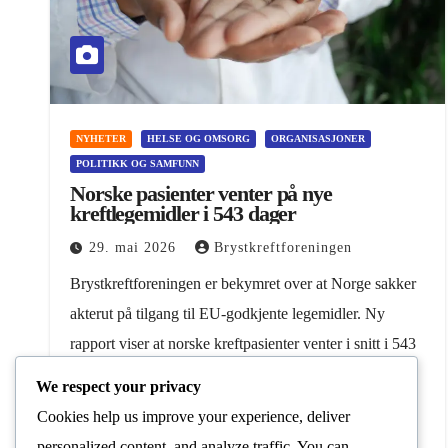
NYHETER
HELSE OG OMSORG
ORGANISASJONER
POLITIKK OG SAMFUNN
Norske pasienter venter på nye
kreftlegemidler i 543 dager
29. mai 2026
Brystkreftforeningen
Brystkreftforeningen er bekymret over at Norge sakker
akterut på tilgang til EU-godkjente legemidler. Ny
rapport viser at norske kreftpasienter venter i snitt i 543
dager. Tirsdag forrige uke ble den årlige WAIT-
We respect your privacy
rapporten…
Cookies help us improve your experience, deliver
personalized content, and analyze traffic. You can