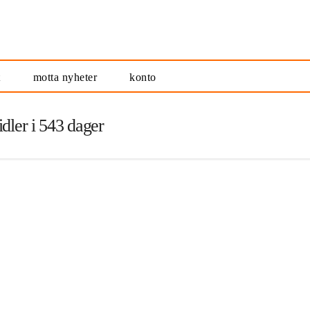
t
motta nyheter
konto
dler i 543 dager