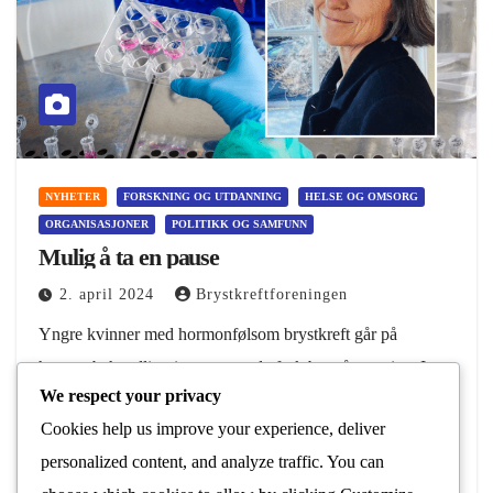
NYHETER
FORSKNING OG UTDANNING
HELSE OG OMSORG
ORGANISASJONER
POLITIKK OG SAMFUNN
Mulig å ta en pause
2. april 2024
Brystkreftforeningen
Yngre kvinner med hormonfølsom brystkreft går på
hormonbehandling i mange av de fruktbare årene sine. I
We respect your privacy
denne perioden kan man ikke bli gravid. Ny forskning gir
Cookies help us improve your experience, deliver
håp til denne gruppen. Ikke større…
personalized content, and analyze traffic. You can
Les Mer