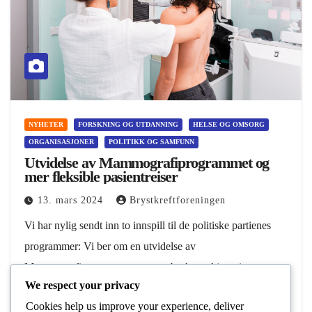
NYHETER
FORSKNING OG UTDANNING
HELSE OG OMSORG
ORGANISASJONER
POLITIKK OG SAMFUNN
Utvidelse av Mammografiprogrammet og
mer fleksible pasientreiser
13. mars 2024
Brystkreftforeningen
Vi har nylig sendt inn to innspill til de politiske partienes
programmer: Vi ber om en utvidelse av
Mammografiprogrammet og mer bruk av skjønn i
We respect your privacy
pasientreiseforskriften. Utvidelse av
Cookies help us improve your experience, deliver
Mammografiprogrammet Hvert år blir…