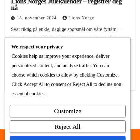
Lions Norges Julekalender – registrer deg
nå
18. november 2024
Lions Norge
Svar riktig på enkle, daglige spørsmål om våre fyrtårn –
Lions Førerhundskole, Mitt Valg og prosjektene våre i
We respect your privacy
Uganda. Riktige svar er med i trekningen om fine
Cookies help us improve your experience, deliver
dagspremier og en hovedpremie som…
personalized content, and analyze traffic. You can
Les Mer
choose which cookies to allow by clicking
Customize
.
Click
Accept All
to consent or
Reject All
to decline non-
essential cookies.
Customize
Reject All