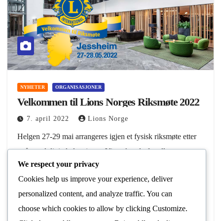
NYHETER
ORGANISASJONER
Velkommen til Lions Norges Riksmøte 2022
7. april 2022
Lions Norge
Helgen 27-29 mai arrangeres igjen et fysisk riksmøte etter
to år med digitale løsninger. Vi ønsker derfor alle
We respect your privacy
velkommen til «vårt» hotell, nemlig Quality Airport Hotell
Cookies help us improve your experience, deliver
Gardermoen. Sammen skal vi skape en…
personalized content, and analyze traffic. You can
Les Mer
choose which cookies to allow by clicking
Customize
.