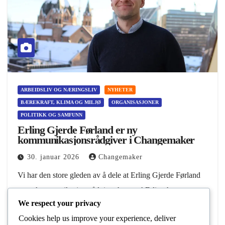
ARBEIDSLIV OG NÆRINGSLIV
NYHETER
BÆREKRAFT, KLIMA OG MILJØ
ORGANISASJONER
POLITIKK OG SAMFUNN
Erling Gjerde Førland er ny
kommunikasjonsrådgiver i Changemaker
30. januar 2026
Changemaker
Vi har den store gleden av å dele at Erling Gjerde Førland
er ny kommunikasjonsrådgiver hos oss! Erling har en
We respect your privacy
mastergrad i statsvitenskap fra Leiden University, vært
Cookies help us improve your experience, deliver
virksomhetsleder i IAESTE Norway, og…