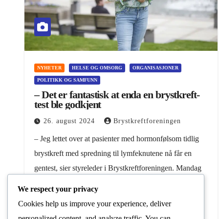
NYHETER
HELSE OG OMSORG
ORGANISASJONER
POLITIKK OG SAMFUNN
– Det er fantastisk at enda en brystkreft-
test ble godkjent
26. august 2024
Brystkreftforeningen
– Jeg lettet over at pasienter med hormonfølsom tidlig
brystkreft med spredning til lymfeknutene nå får en
gentest, sier styreleder i Brystkreftforeningen. Mandag
26. august godkjente Beslutningsforum brystkreft-
We respect your privacy
gentesten Oncotype DX. Fra før…
Cookies help us improve your experience, deliver
personalized content, and analyze traffic. You can