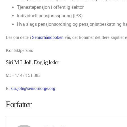
Tjenestepensjon i offentlig sektor
Individuell pensjonssparing (IPS)
Hva slags pensjonsordning og pensjonistbeskatning ha
Les om dette i
Seniorhåndboken
vår, der kommer det flere kapitler e
Kontaktperson:
Siri M L Joli, Daglig leder
M: +47 474 51 383
E:
siri.joli@seniornorge.org
Forfatter