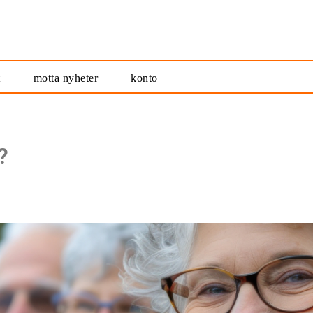
t
motta nyheter
konto
?