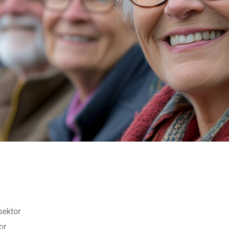
sektor
or