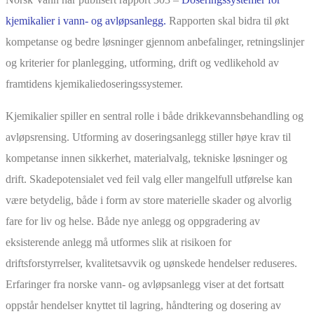
kjemikalier i vann- og avløpsanlegg.
Rapporten skal bidra til økt
kompetanse og bedre løsninger gjennom anbefalinger, retningslinjer
og kriterier for planlegging, utforming, drift og vedlikehold av
framtidens kjemikaliedoseringssystemer.
Kjemikalier spiller en sentral rolle i både drikkevannsbehandling og
avløpsrensing. Utforming av doseringsanlegg stiller høye krav til
kompetanse innen sikkerhet, materialvalg, tekniske løsninger og
drift. Skadepotensialet ved feil valg eller mangelfull utførelse kan
være betydelig, både i form av store materielle skader og alvorlig
fare for liv og helse. Både nye anlegg og oppgradering av
eksisterende anlegg må utformes slik at risikoen for
driftsforstyrrelser, kvalitetsavvik og uønskede hendelser reduseres.
Erfaringer fra norske vann- og avløpsanlegg viser at det fortsatt
oppstår hendelser knyttet til lagring, håndtering og dosering av