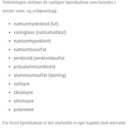
Veiledningen omfatter de vanligste kjemikaliene som benyttes i
norske vann- og avløpsanlegg:
natriumhydroksid (lut)
vannglass (natriumsilikat)
natriumhypokloritt
natriumtiosulfat
jernklorid/jernkloridsulfat
polyaluminiumklorid
aluminiumsulfat (løsning)
saltsyre
oksalsyre
sitronsyre
polymerer
For hvert kjemikalium er det utarbeidet et eget kapittel med relevante