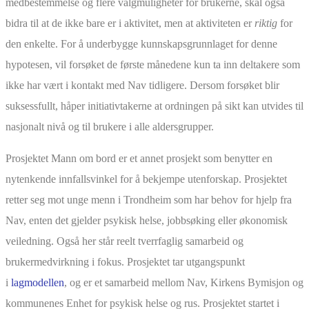
medbestemmelse og flere valgmuligheter for brukerne, skal også
bidra til at de ikke bare er i aktivitet, men at aktiviteten er
riktig
for
den enkelte. For å underbygge kunnskapsgrunnlaget for denne
hypotesen, vil forsøket de første månedene kun ta inn deltakere som
ikke har vært i kontakt med Nav tidligere. Dersom forsøket blir
suksessfullt, håper initiativtakerne at ordningen på sikt kan utvides til
nasjonalt nivå og til brukere i alle aldersgrupper.
Prosjektet Mann om bord er et annet prosjekt som benytter en
nytenkende innfallsvinkel for å bekjempe utenforskap. Prosjektet
retter seg mot unge menn i Trondheim som har behov for hjelp fra
Nav, enten det gjelder psykisk helse, jobbsøking eller økonomisk
veiledning. Også her står reelt tverrfaglig samarbeid og
brukermedvirkning i fokus. Prosjektet tar utgangspunkt
i
lagmodellen
, og er et samarbeid mellom Nav, Kirkens Bymisjon og
kommunenes Enhet for psykisk helse og rus. Prosjektet startet i