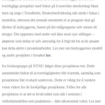
tverrfaglige prosjekter med fokus på å motvirke utenforskap blant
barn og unge i Trondheim. Brukermedvirkning står sterkt i fokus i
modellen, ettersom det sentrale momentet er at pengene skal gå
direkte til innbyggerne, basert på det målgruppene selv mener de
trenger. Det opprettes med andre ord ikke noen nye stillinger –
aktørene som deltar er selv ansvarlig for å frigi tid for at de ansatte
kan delta aktivt i prosjektarbeidet. Les mer om Innbyggernes modell
og andre prosjekter i forsøket
her
.
En forskergruppe på NTNU følger disse prosjektene tett. Dette
samarbeidet bidrar til at tverrfagligheten blir ivaretatt, samtidig som
prosjektene blir evaluert underveis. Dette er viktig for å vurdere
veien videre for de forskjellige prosjektene. Felles for alle
prosjektene er at det er livskvalitet som står i sentrum i
velferdsmodellen som praktiseres – ikke økonomisk vekst. Les mer