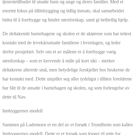
tjenestetilbudet til utsatte barn og unge og deres familier. Med et
enormt fokus på tillitsbygging og tidlig innsats, skal samarbeidet
bidra til å forebygge og hindre utenforskap, samt gi helhetlig hjelp.
De deltakende barnehagene og skolen er de aktørene som har tettest
kontakt med de levekårsutsatte familiene i hverdagen, og leder
derfor prosjektet. Selv om et av målene er å forebygge varig
utenforskap – som er krevende å måle på kort sikt – merker
deltakerne allerede små, men betydelige forskjeller hos brukerne de
har kontakt med. Dette utspiller seg aller tydeligst i tilliten foreldrene
har fått til de ansatte i barnehagen og skolen, og som forlengelse av
dette til Nav.
Innbyggernes modell
Sammen på Lademoen er en del av et forsøk i Trondheim som kalles
Innbyggernes modell. Dette er et forsøk som legger til rette for