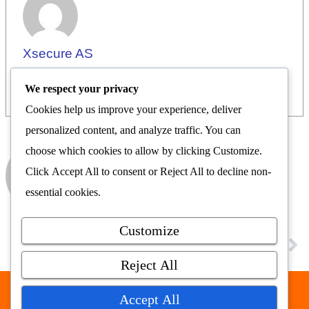
Xsecure AS
We respect your privacy
Cookies help us improve your experience, deliver
personalized content, and analyze traffic. You can
choose which cookies to allow by clicking
Customize
.
Xsecure AS
Click
Accept All
to consent or
Reject All
to decline non-
Nyhetsrom
essential cookies.
Customize
FORRIGE
NESTE
LRF: Ny strøm i ledningene og eplemost hele året
Kunstens blikk på brystkreft og merkede kropper
Reject All
Accept All
Nyhetsrommet AS © 2026