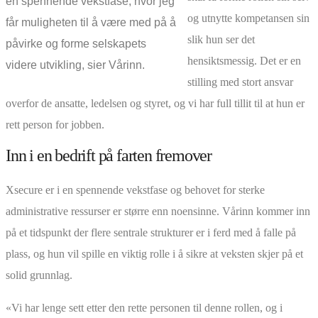
en spennende vekstfase, hvor jeg
og utnytte kompetansen sin
får muligheten til å være med på å
slik hun ser det
påvirke og forme selskapets
hensiktsmessig. Det er en
videre utvikling, sier Vårinn.
stilling med stort ansvar
overfor de ansatte, ledelsen og styret, og vi har full tillit til at hun er
rett person for jobben.
Inn i en bedrift på farten fremover
Xsecure er i en spennende vekstfase og behovet for sterke
administrative ressurser er større enn noensinne. Vårinn kommer inn
på et tidspunkt der flere sentrale strukturer er i ferd med å falle på
plass, og hun vil spille en viktig rolle i å sikre at veksten skjer på et
solid grunnlag.
«Vi har lenge sett etter den rette personen til denne rollen, og i