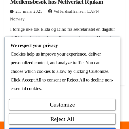
Medlemsbesøk hos Nettverket Rjukan
21. mars 2025
Velferdsalliansen EAPN
Norway
I forrige uke tok Elida og Dino fra sekretariatet en dagstur
til Rjukan for å besøke medlemsorganisasjonen Nettverket
We respect your privacy
Rjukan. Nettverket ble stiftet i 2005 under navnet
Cookies help us improve your experience, deliver
«Møteplassen», men endret navn i 2013.…
personalized content, and analyze traffic. You can
Les Mer
choose which cookies to allow by clicking
Customize
.
Click
Accept All
to consent or
Reject All
to decline non-
essential cookies.
Customize
Reject All