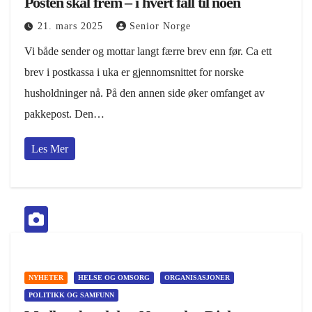
Posten skal frem – i hvert fall til noen
21. mars 2025
Senior Norge
Vi både sender og mottar langt færre brev enn før. Ca ett
brev i postkassa i uka er gjennomsnittet for norske
husholdninger nå. På den annen side øker omfanget av
pakkepost. Den…
Les Mer
NYHETER
HELSE OG OMSORG
ORGANISASJONER
POLITIKK OG SAMFUNN