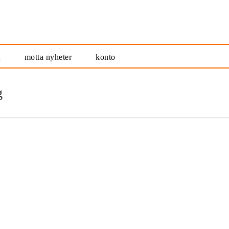
t
motta nyheter
konto
g