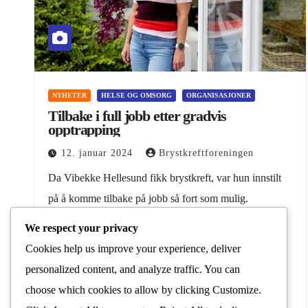
NYHETER
HELSE OG OMSORG
ORGANISASJONER
Tilbake i full jobb etter gradvis
opptrapping
12. januar 2024
Brystkreftforeningen
Da Vibekke Hellesund fikk brystkreft, var hun innstilt
på å komme tilbake på jobb så fort som mulig.
Heldigvis hadde hun en fastlege som holdt henne igjen,
We respect your privacy
og en arbeidsgiver som var…
Cookies help us improve your experience, deliver
personalized content, and analyze traffic. You can
Les Mer
choose which cookies to allow by clicking
Customize
.