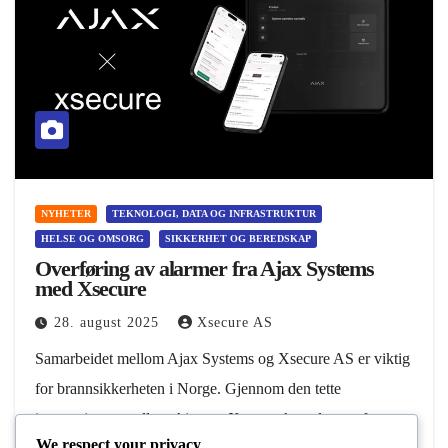
NYHETER
TEKNOLOGI, DATA OG INFRASTRUKTUR
HELSE OG OMSORG
SIKKERHET OG BEREDSKAP
Overføring av alarmer fra Ajax Systems
med Xsecure
28. august 2025
Xsecure AS
Samarbeidet mellom Ajax Systems og Xsecure AS er viktig
for brannsikkerheten i Norge. Gjennom den tette
integrasjonen mellom Ajax og Xsecure kan alarmer fra
We respect your privacy