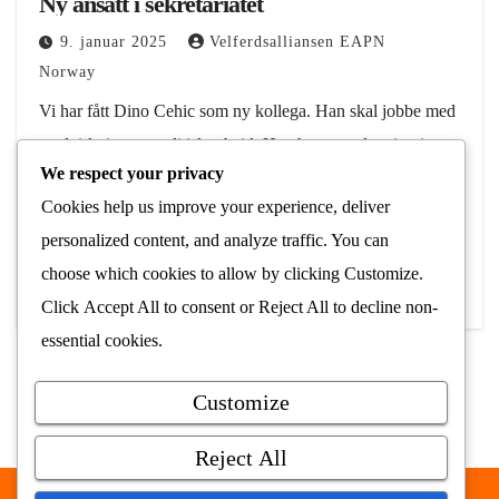
Ny ansatt i sekretariatet
9. januar 2025
Velferdsalliansen EAPN
Norway
Vi har fått Dino Cehic som ny kollega. Han skal jobbe med
medvirkning og politisk arbeid. Han har en utdanning innen
We respect your privacy
utviklingsstudier, og har tidligere jobbet en del
Cookies help us improve your experience, deliver
internasjonalt, blant annet hos…
personalized content, and analyze traffic. You can
Les Mer
choose which cookies to allow by clicking
Customize
.
Click
Accept All
to consent or
Reject All
to decline non-
essential cookies.
Customize
Reject All