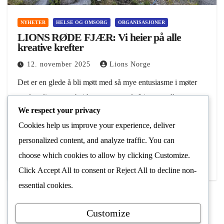
NYHETER
HELSE OG OMSORG
ORGANISASJONER
LIONS RØDE FJÆR: Vi heier på alle
kreative krefter
12. november 2025
Lions Norge
Det er en glede å bli møtt med så mye entusiasme i møter
med mulige samarbeidspartnere og de Lions-medlemmene
We respect your privacy
jeg har møtt så langt. Lions-kraften gir oss i hovedkomiteen
Cookies help us improve your experience, deliver
energi. Det sier…
personalized content, and analyze traffic. You can
Les Mer
choose which cookies to allow by clicking
Customize
.
Click
Accept All
to consent or
Reject All
to decline non-
essential cookies.
Customize