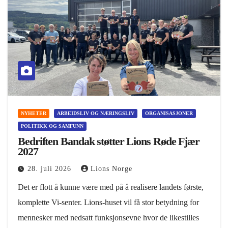
NYHETER
ARBEIDSLIV OG NÆRINGSLIV
ORGANISASJONER
POLITIKK OG SAMFUNN
Bedriften Bandak støtter Lions Røde Fjær
2027
28. juli 2026
Lions Norge
Det er flott å kunne være med på å realisere landets første,
komplette Vi-senter. Lions-huset vil få stor betydning for
mennesker med nedsatt funksjonsevne hvor de likestilles