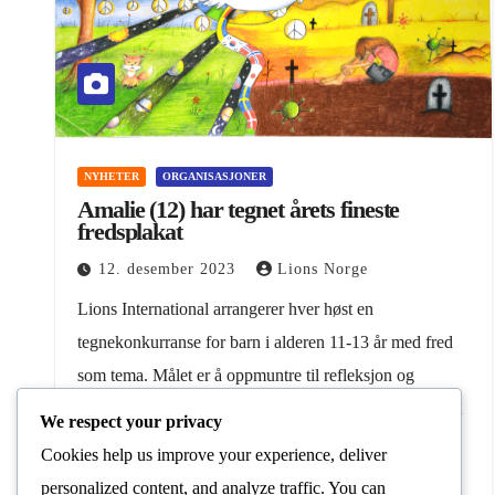
NYHETER
ORGANISASJONER
Amalie (12) har tegnet årets fineste
fredsplakat
12. desember 2023
Lions Norge
Lions International arrangerer hver høst en
tegnekonkurranse for barn i alderen 11-13 år med fred
som tema. Målet er å oppmuntre til refleksjon og
kreativitet rundt fredstanken. Tegnekonkurransen har et
We respect your privacy
nytt tema…
Cookies help us improve your experience, deliver
personalized content, and analyze traffic. You can