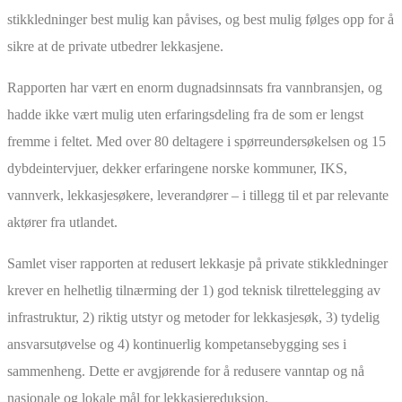
stikkledninger best mulig kan påvises, og best mulig følges opp for å
sikre at de private utbedrer lekkasjene.
Rapporten har vært en enorm dugnadsinnsats fra vannbransjen, og
hadde ikke vært mulig uten erfaringsdeling fra de som er lengst
fremme i feltet. Med over 80 deltagere i spørreundersøkelsen og 15
dybdeintervjuer, dekker erfaringene norske kommuner, IKS,
vannverk, lekkasjesøkere, leverandører – i tillegg til et par relevante
aktører fra utlandet.
Samlet viser rapporten at redusert lekkasje på private stikkledninger
krever en helhetlig tilnærming der 1) god teknisk tilrettelegging av
infrastruktur, 2) riktig utstyr og metoder for lekkasjesøk, 3) tydelig
ansvarsutøvelse og 4) kontinuerlig kompetansebygging ses i
sammenheng. Dette er avgjørende for å redusere vanntap og nå
nasjonale og lokale mål for lekkasjereduksjon.