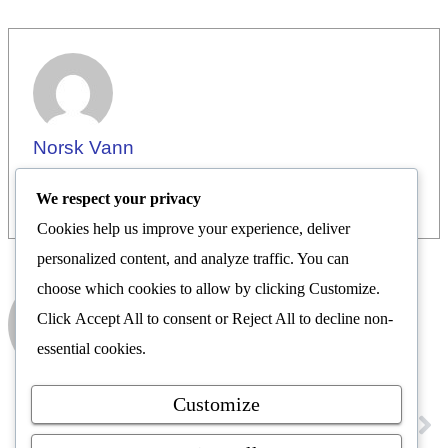
Norsk Vann
We respect your privacy
Cookies help us improve your experience, deliver
personalized content, and analyze traffic. You can
choose which cookies to allow by clicking
Customize
.
Norsk Vann
Click
Accept All
to consent or
Reject All
to decline non-
Nyhetsrom
essential cookies.
Customize
FORRIGE
NESTE
Pressemelding: Kritisk til økt våpensalg til USA: – Å støtte oppunder krigshissere har aldri vært Norges politikk
Studietur til Trondheim