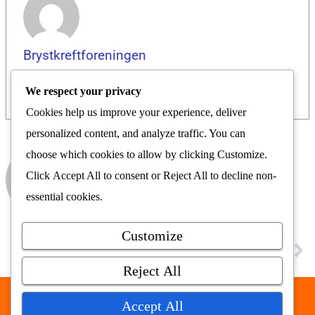
Brystkreftforeningen
We respect your privacy
Cookies help us improve your experience, deliver
personalized content, and analyze traffic. You can
choose which cookies to allow by clicking
Customize
.
Brystkreftforeningen
Click
Accept All
to consent or
Reject All
to decline non-
Nyhetsrom
essential cookies.
Customize
FORRIGE
NESTE
Lansering av EUs anti-poverty strategi og PeP 2026
Ny behandling kan gi håp til pasienter med avansert brystkreft
Reject All
Accept All
Nyhetsrommet AS © 2026