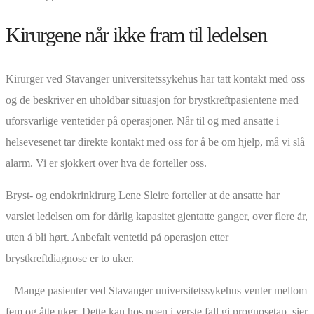
Kirurgene når ikke fram til ledelsen
Kirurger ved Stavanger universitetssykehus har tatt kontakt med oss
og de beskriver en uholdbar situasjon for brystkreftpasientene med
uforsvarlige ventetider på operasjoner. Når til og med ansatte i
helsevesenet tar direkte kontakt med oss for å be om hjelp, må vi slå
alarm. Vi er sjokkert over hva de forteller oss.
Bryst- og endokrinkirurg Lene Sleire forteller at de ansatte har
varslet ledelsen om for dårlig kapasitet gjentatte ganger, over flere år,
uten å bli hørt. Anbefalt ventetid på operasjon etter
brystkreftdiagnose er to uker.
– Mange pasienter ved Stavanger universitetssykehus venter mellom
fem og åtte uker. Dette kan hos noen i verste fall gi prognosetap, sier