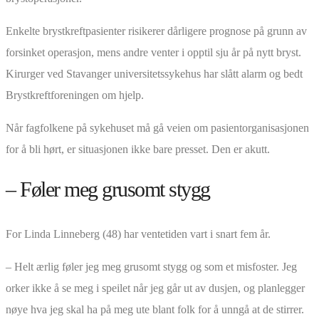
Enkelte brystkreftpasienter risikerer dårligere prognose på grunn av
forsinket operasjon, mens andre venter i opptil sju år på nytt bryst.
Kirurger ved Stavanger universitetssykehus har slått alarm og bedt
Brystkreftforeningen om hjelp.
Når fagfolkene på sykehuset må gå veien om pasientorganisasjonen
for å bli hørt, er situasjonen ikke bare presset. Den er akutt.
– Føler meg grusomt stygg
For Linda Linneberg (48) har ventetiden vart i snart fem år.
– Helt ærlig føler jeg meg grusomt stygg og som et misfoster. Jeg
orker ikke å se meg i speilet når jeg går ut av dusjen, og planlegger
nøye hva jeg skal ha på meg ute blant folk for å unngå at de stirrer.