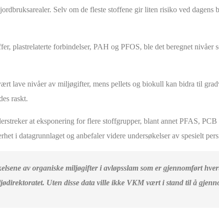
rdbruksarealer. Selv om de fleste stoffene gir liten risiko ved dagens 
offer, plastrelaterte forbindelser, PAH og PFOS, ble det beregnet nivåer
rt lave nivåer av miljøgifter, mens pellets og biokull kan bidra til gra
es raskt.
reker at eksponering for flere stoffgrupper, blant annet PFAS, PCB og
het i datagrunnlaget og anbefaler videre undersøkelser av spesielt persis
elsene av organiske miljøgifter i avløpsslam som er gjennomført hver
ødirektoratet. Uten disse data ville ikke VKM vært i stand til å gje