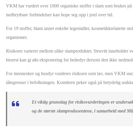
VKM har vurdert over 1000 organiske stoffer i slam som brukes på jo
nedbrytbare forbindelser kan hope seg opp i jord over tid.
For 19 stoffer, blant annet enkelte legemidler, kosmetikkrelaterte st
organismer.
Risikoen varierer mellom ulike slamprodukter. Struvitt inneholder svæ
biorest kan gi økt eksponering for beitedyr dersom den ikke nedmold
For mennesker og husdyr vurderes risikoen som lav, men VKM underst
tålegrenser i befolkningen. Komiteen peker også på betydelig usikker
Et viktig grunnlag for risikovurderingen er undersøk
og de største slamprodusentene, i samarbeid med Milj