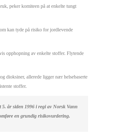
bruk, peker komiteen på at enkelte tungt
 som kan tyde på risiko for jordlevende
dvis opphopning av enkelte stoffer. Flytende
 dioksiner, allerede ligger nær helsebaserte
tente stoffer.
t 5. år siden 1996 i regi av Norsk Vann
nnomføre en grundig risikovurdering.