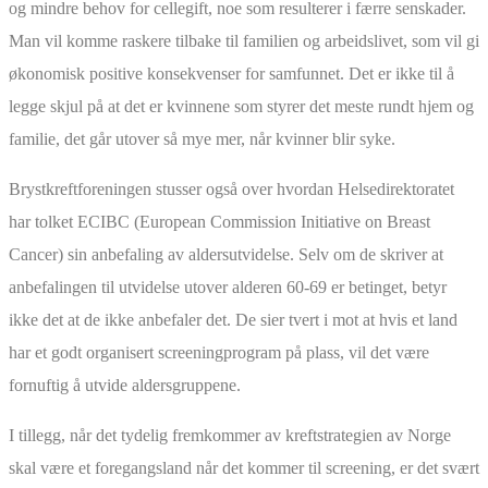
og mindre behov for cellegift, noe som resulterer i færre senskader.
Man vil komme raskere tilbake til familien og arbeidslivet, som vil gi
økonomisk positive konsekvenser for samfunnet. Det er ikke til å
legge skjul på at det er kvinnene som styrer det meste rundt hjem og
familie, det går utover så mye mer, når kvinner blir syke.
Brystkreftforeningen stusser også over hvordan Helsedirektoratet
har tolket ECIBC (European Commission Initiative on Breast
Cancer) sin anbefaling av aldersutvidelse. Selv om de skriver at
anbefalingen til utvidelse utover alderen 60-69 er betinget, betyr
ikke det at de ikke anbefaler det. De sier tvert i mot at hvis et land
har et godt organisert screeningprogram på plass, vil det være
fornuftig å utvide aldersgruppene.
I tillegg, når det tydelig fremkommer av kreftstrategien av Norge
skal være et foregangsland når det kommer til screening, er det svært