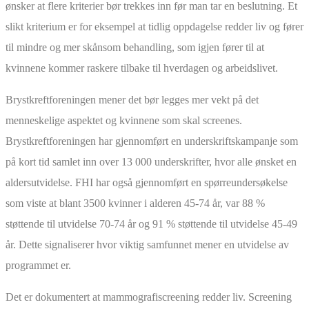
ønsker at flere kriterier bør trekkes inn før man tar en beslutning. Et
slikt kriterium er for eksempel at tidlig oppdagelse redder liv og fører
til mindre og mer skånsom behandling, som igjen fører til at
kvinnene kommer raskere tilbake til hverdagen og arbeidslivet.
Brystkreftforeningen mener det bør legges mer vekt på det
menneskelige aspektet og kvinnene som skal screenes.
Brystkreftforeningen har gjennomført en underskriftskampanje som
på kort tid samlet inn over 13 000 underskrifter, hvor alle ønsket en
aldersutvidelse. FHI har også gjennomført en spørreundersøkelse
som viste at blant 3500 kvinner i alderen 45-74 år, var 88 %
støttende til utvidelse 70-74 år og 91 % støttende til utvidelse 45-49
år. Dette signaliserer hvor viktig samfunnet mener en utvidelse av
programmet er.
Det er dokumentert at mammografiscreening redder liv. Screening