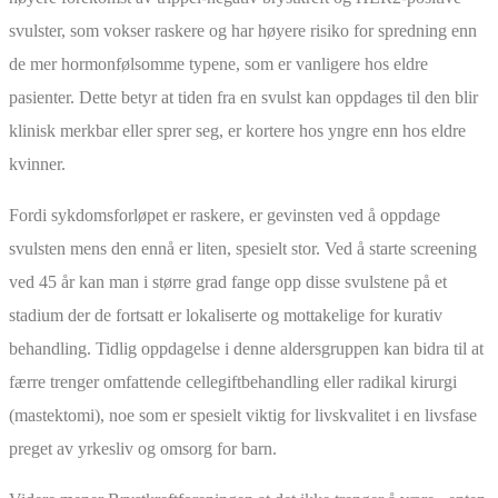
svulster, som vokser raskere og har høyere risiko for spredning enn
de mer hormonfølsomme typene, som er vanligere hos eldre
pasienter. Dette betyr at tiden fra en svulst kan oppdages til den blir
klinisk merkbar eller sprer seg, er kortere hos yngre enn hos eldre
kvinner.
Fordi sykdomsforløpet er raskere, er gevinsten ved å oppdage
svulsten mens den ennå er liten, spesielt stor. Ved å starte screening
ved 45 år kan man i større grad fange opp disse svulstene på et
stadium der de fortsatt er lokaliserte og mottakelige for kurativ
behandling. Tidlig oppdagelse i denne aldersgruppen kan bidra til at
færre trenger omfattende cellegiftbehandling eller radikal kirurgi
(mastektomi), noe som er spesielt viktig for livskvalitet i en livsfase
preget av yrkesliv og omsorg for barn.