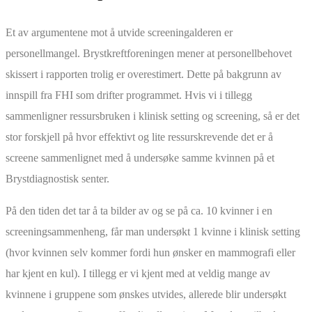
Et av argumentene mot å utvide screeningalderen er
personellmangel. Brystkreftforeningen mener at personellbehovet
skissert i rapporten trolig er overestimert. Dette på bakgrunn av
innspill fra FHI som drifter programmet. Hvis vi i tillegg
sammenligner ressursbruken i klinisk setting og screening, så er det
stor forskjell på hvor effektivt og lite ressurskrevende det er å
screene sammenlignet med å undersøke samme kvinnen på et
Brystdiagnostisk senter.
På den tiden det tar å ta bilder av og se på ca. 10 kvinner i en
screeningsammenheng, får man undersøkt 1 kvinne i klinisk setting
(hvor kvinnen selv kommer fordi hun ønsker en mammografi eller
har kjent en kul). I tillegg er vi kjent med at veldig mange av
kvinnene i gruppene som ønskes utvides, allerede blir undersøkt