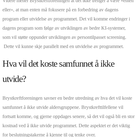
Videre mener Brystkreftforeningen at det ikke trenger å være «enten
eller», at man enten må fokusere på en forbedring av dagens
program eller utvidelse av programmet. Det vil komme endringer i
dagens program som følge av utviklingen av bedre KI-systemer,
som vil støtte oppunder utviklingen av persontilpasset screening.
Dette vil kunne skje parallelt med en utvidelse av programmet.
Hva vil det koste samfunnet å ikke
utvide?
Brystkreftforeningen savner en bedre utredning av hva det vil koste
samfunnet å ikke utvide aldersgruppene. Brystkrefttilfellene vil
fortsatt komme, og gjerne oppdages senere, så det vil også bli en stor
kostnad ved å ikke utvide programmet. Dette aspektet er det viktig
for beslutningstakerne å kjenne til og tenke over.