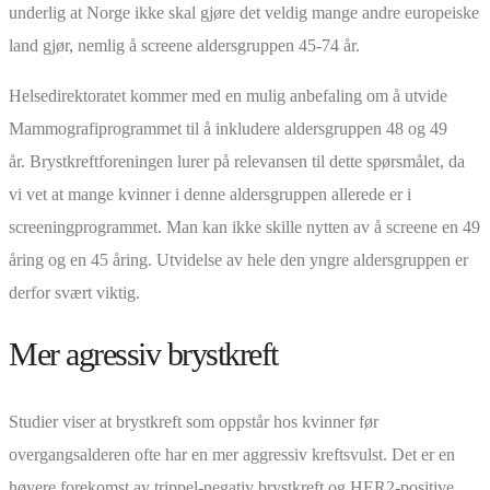
underlig at Norge ikke skal gjøre det veldig mange andre europeiske
land gjør, nemlig å screene aldersgruppen 45-74 år.
Helsedirektoratet kommer med en mulig anbefaling om å utvide
Mammografiprogrammet til å inkludere aldersgruppen 48 og 49
år. Brystkreftforeningen lurer på relevansen til dette spørsmålet, da
vi vet at mange kvinner i denne aldersgruppen allerede er i
screeningprogrammet. Man kan ikke skille nytten av å screene en 49
åring og en 45 åring. Utvidelse av hele den yngre aldersgruppen er
derfor svært viktig.
Mer agressiv brystkreft
Studier viser at brystkreft som oppstår hos kvinner før
overgangsalderen ofte har en mer aggressiv kreftsvulst. Det er en
høyere forekomst av trippel-negativ brystkreft og HER2-positive