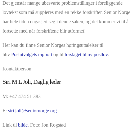
Det gjenstår mange ubesvarte problemstillinger i foreliggende
lovtekst som må suppleres med en rekke forskrifter.
Senior Norge
har hele tiden engasjert seg i denne saken, og det kommer vi til å
fortsette med når forskriftene blir utformet!
Her kan du finne Senior Norges høringsuttalelser til
hhv
Postutvalgets rapport
og til
forslaget til ny postlov
.
Kontaktperson:
Siri M L Joli, Daglig leder
M: +47 474 51 383
E:
siri.joli@seniornorge.org
Link til
bilde
. Foto: Jon Rogstad