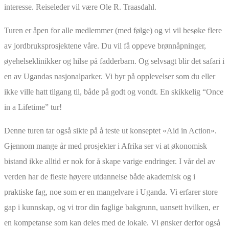
interesse. Reiseleder vil være Ole R. Traasdahl.
Turen er åpen for alle medlemmer (med følge) og vi vil besøke flere
av jordbruksprosjektene våre. Du vil få oppeve brønnåpninger,
øyehelseklinikker og hilse på fadderbarn. Og selvsagt blir det safari i
en av Ugandas nasjonalparker. Vi byr på opplevelser som du eller
ikke ville hatt tilgang til, både på godt og vondt. En skikkelig “Once
in a Lifetime” tur!
Denne turen tar også sikte på å teste ut konseptet «Aid in Action».
Gjennom mange år med prosjekter i Afrika ser vi at økonomisk
bistand ikke alltid er nok for å skape varige endringer. I vår del av
verden har de fleste høyere utdannelse både akademisk og i
praktiske fag, noe som er en mangelvare i Uganda. Vi erfarer store
gap i kunnskap, og vi tror din faglige bakgrunn, uansett hvilken, er
en kompetanse som kan deles med de lokale. Vi ønsker derfor også