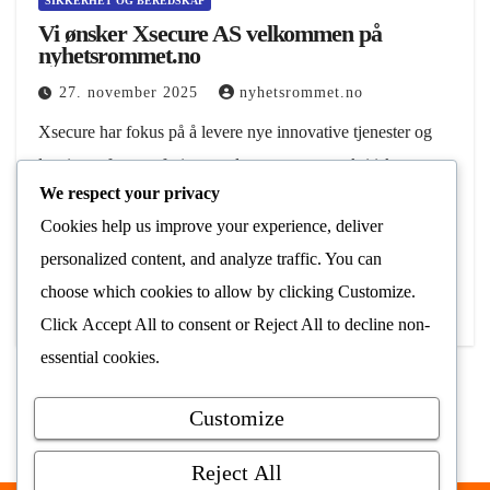
SIKKERHET OG BEREDSKAP
Vi ønsker Xsecure AS velkommen på
nyhetsrommet.no
27. november 2025
nyhetsrommet.no
Xsecure har fokus på å levere nye innovative tjenester og
løsninger for overføring av alarmer og annen kritisk
We respect your privacy
informasjon på en sikker måte. Formålet er å gjøre det
Cookies help us improve your experience, deliver
enklere og raskere å…
personalized content, and analyze traffic. You can
Les Mer
choose which cookies to allow by clicking
Customize
.
Click
Accept All
to consent or
Reject All
to decline non-
essential cookies.
Customize
Reject All