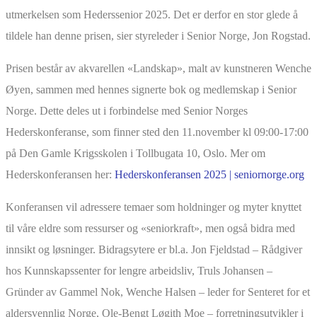
utmerkelsen som Hederssenior 2025. Det er derfor en stor glede å
tildele han denne prisen, sier styreleder i Senior Norge, Jon Rogstad.
Prisen består av akvarellen «Landskap», malt av kunstneren Wenche
Øyen, sammen med hennes signerte bok og medlemskap i Senior
Norge. Dette deles ut i forbindelse med Senior Norges
Hederskonferanse, som finner sted den 11.november kl 09:00-17:00
på Den Gamle Krigsskolen i Tollbugata 10, Oslo. Mer om
Hederskonferansen her:
Hederskonferansen 2025 | seniornorge.org
Konferansen vil adressere temaer som holdninger og myter knyttet
til våre eldre som ressurser og «seniorkraft», men også bidra med
innsikt og løsninger. Bidragsytere er bl.a. Jon Fjeldstad – Rådgiver
hos Kunnskapssenter for lengre arbeidsliv, Truls Johansen –
Gründer av Gammel Nok, Wenche Halsen – leder for Senteret for et
aldersvennlig Norge, Ole-Bengt Løgith Moe – forretningsutvikler i