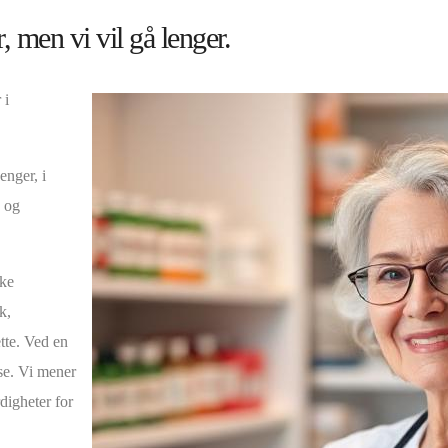
, men vi vil gå lenger.
 i
enger, i
k og
ike
k,
tte. Ved en
se. Vi mener
rdigheter for