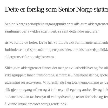
Dette er forslag som Senior Norge støtter
Senior Norges prinsipielle utgangspunkt er at alle øvre aldersgrenser
samfunnet bør avvikles etter hvert, så sant dette ikke medfører
risiko for liv og helse. Dette har vi gitt uttrykk for i mange sammenh
forbindelse med spørsmål om pensjonsalder, arbeidsmarkedspolitik
aldergrenser for oppsigelsesvern.
Slike øvre aldersgrenser finnes det mange av i arbeidslivet og for ul
yrkesgrupper: Innen transport og samferdsel, helsetjenester og apote
utdanning og rettsvesen. Vi foreslår altså en totalgjennomgang av de
slik gjennomgang må en også ta hensyn til eget og andres liv og hel
at dette best kan tas hensyn til ved nødvendige tester for helse og fe
å kunne utføre arbeidet betryggende nok.